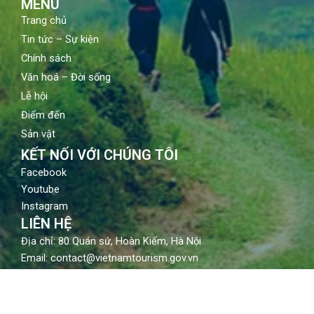
MENU
Trang chủ
Tin tức – Sự kiện
Chính sách
Văn hoá – Đời sống
Lễ hội
Điểm đến
Sản vật
KẾT NỐI VỚI CHÚNG TÔI
Facebook
Youtube
Instagram
LIÊN HỆ
Địa chỉ: 80 Quán sứ, Hoàn Kiếm, Hà Nội
Email: contact@vietnamtourism.gov.vn
Điện thoại: (84-24) 3942 3760