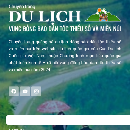
Chuyên trang quảng bá du lịch đồng bào dân tộc thiểu số
và miền núi trên website du lịch quốc gia của Cục Du lịch
Quốc gia Việt Nam thuộc Chương trình mục tiêu quốc gia
phát triển kinh tế – xã hội vùng đồng bào dân tộc thiểu số
và miền núi năm 2024
F
Y
I
a
o
n
c
u
s
e
t
t
b
u
a
o
b
g
Search
o
e
r
k
a
m