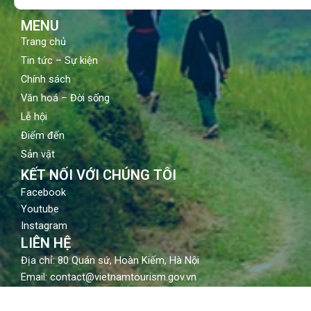
k
a
m
MENU
Trang chủ
Tin tức – Sự kiện
Chính sách
Văn hoá – Đời sống
Lễ hội
Điểm đến
Sản vật
KẾT NỐI VỚI CHÚNG TÔI
Facebook
Youtube
Instagram
LIÊN HỆ
Địa chỉ: 80 Quán sứ, Hoàn Kiếm, Hà Nội
Email: contact@vietnamtourism.gov.vn
Điện thoại: (84-24) 3942 3760