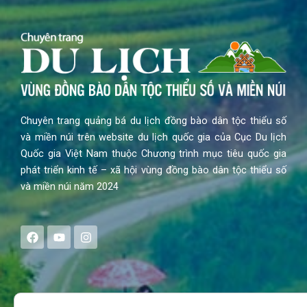
Chuyên trang quảng bá du lịch đồng bào dân tộc thiểu số
và miền núi trên website du lịch quốc gia của Cục Du lịch
Quốc gia Việt Nam thuộc Chương trình mục tiêu quốc gia
phát triển kinh tế – xã hội vùng đồng bào dân tộc thiểu số
và miền núi năm 2024
F
Y
I
a
o
n
c
u
s
e
t
t
b
u
a
o
b
g
Search
o
e
r