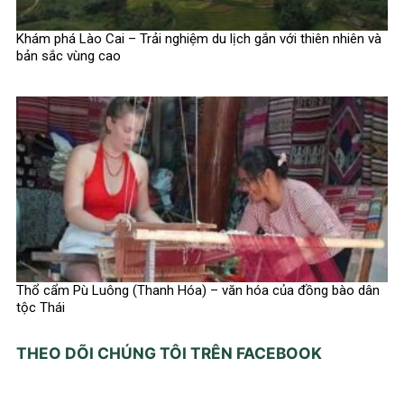
Khám phá Lào Cai – Trải nghiệm du lịch gắn với thiên nhiên và
bản sắc vùng cao
Thổ cẩm Pù Luông (Thanh Hóa) – văn hóa của đồng bào dân
tộc Thái
THEO DÕI CHÚNG TÔI TRÊN FACEBOOK