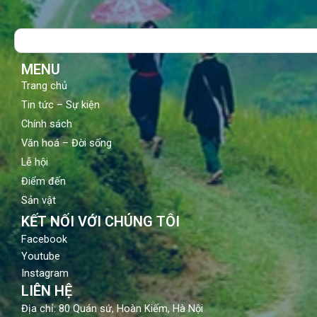
e
t
t
b
u
a
o
b
g
Search
o
e
r
k
a
m
MENU
Trang chủ
Tin tức – Sự kiện
Chính sách
Văn hoá – Đời sống
Lễ hội
Điểm đến
Sản vật
KẾT NỐI VỚI CHÚNG TÔI
Facebook
Youtube
Instagram
LIÊN HỆ
Địa chỉ: 80 Quán sứ, Hoàn Kiếm, Hà Nội