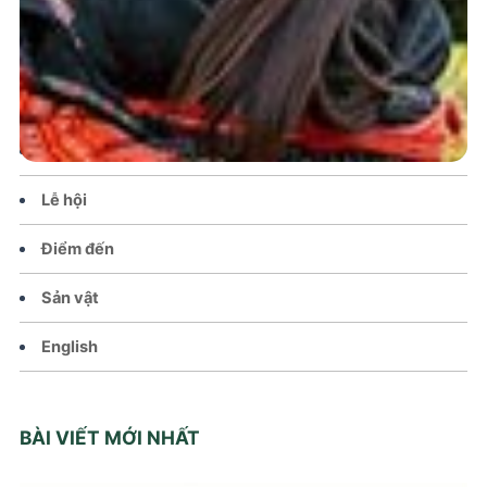
Trang chủ
Tin tức – Sự kiện
Chính sách
Văn hoá – Đời sống
Lễ hội
Điểm đến
Sản vật
English
BÀI VIẾT MỚI NHẤT