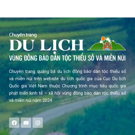
Chuyên trang quảng bá du lịch đồng bào dân tộc thiểu số
và miền núi trên website du lịch quốc gia của Cục Du lịch
Quốc gia Việt Nam thuộc Chương trình mục tiêu quốc gia
phát triển kinh tế – xã hội vùng đồng bào dân tộc thiểu số
và miền núi năm 2024
F
Y
I
a
o
n
c
u
s