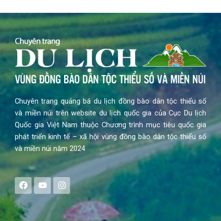
Chuyên trang quảng bá du lịch đồng bào dân tộc thiểu số
và miền núi trên website du lịch quốc gia của Cục Du lịch
Quốc gia Việt Nam thuộc Chương trình mục tiêu quốc gia
phát triển kinh tế – xã hội vùng đồng bào dân tộc thiểu số
và miền núi năm 2024
F
Y
I
a
o
n
c
u
s
e
t
t
b
u
a