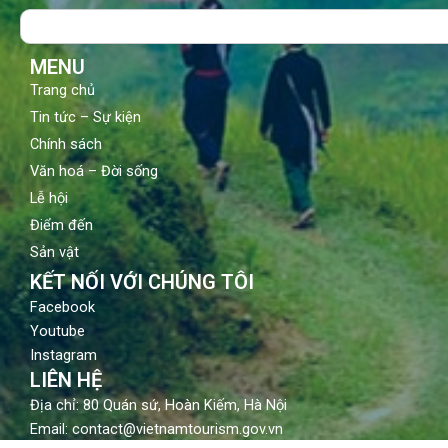
o
b
g
Search
o
e
r
k
a
m
MENU
Trang chủ
Tin tức – Sự kiện
Chính sách
Văn hoá – Đời sống
Lễ hội
Điểm đến
Sản vật
KẾT NỐI VỚI CHÚNG TÔI
Facebook
Youtube
Instagram
LIÊN HỆ
Địa chỉ: 80 Quán sứ, Hoàn Kiếm, Hà Nội
Email: contact@vietnamtourism.gov.vn