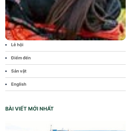
Tin tức – Sự kiện
Chính sách
Văn hoá – Đời sống
Lễ hội
Điểm đến
Sản vật
English
BÀI VIẾT MỚI NHẤT