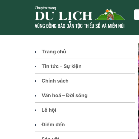
Skip
to
Se
content
Trang chủ
Tin tức – Sự kiện
Chính sách
Văn hoá – Đời sống
Lễ hội
Điểm đến
Sản vật