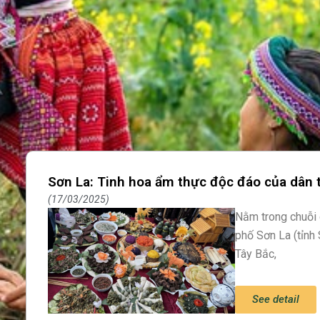
Sơn La: Tinh hoa ẩm thực độc đáo của dân 
17/03/2025
Nằm trong chuỗi 
phố Sơn La (tỉnh
Tây Bắc,
See detail