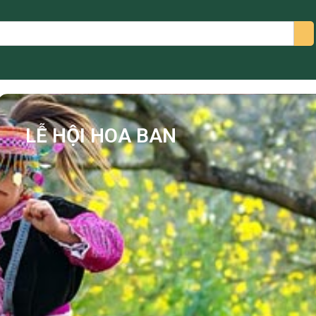
arch
LỄ HỘI HOA BAN