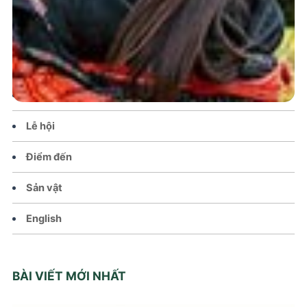
Trang chủ
Tin tức – Sự kiện
Chính sách
Văn hoá – Đời sống
Lễ hội
Điểm đến
Sản vật
English
BÀI VIẾT MỚI NHẤT