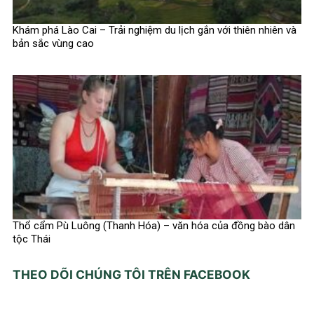
Khám phá Lào Cai – Trải nghiệm du lịch gắn với thiên nhiên và
bản sắc vùng cao
Thổ cẩm Pù Luông (Thanh Hóa) – văn hóa của đồng bào dân
tộc Thái
THEO DÕI CHÚNG TÔI TRÊN FACEBOOK