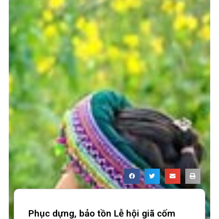
Phục dựng, bảo tồn Lễ hội giã cốm