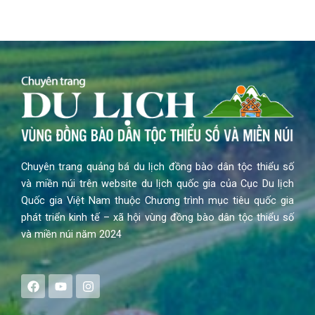
Chuyên trang quảng bá du lịch đồng bào dân tộc thiểu số
và miền núi trên website du lịch quốc gia của Cục Du lịch
Quốc gia Việt Nam thuộc Chương trình mục tiêu quốc gia
phát triển kinh tế – xã hội vùng đồng bào dân tộc thiểu số
và miền núi năm 2024
F
Y
I
a
o
n
c
u
s