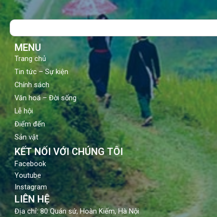
e
t
t
b
u
a
o
b
g
Search
o
e
r
k
a
m
MENU
Trang chủ
Tin tức – Sự kiện
Chính sách
Văn hoá – Đời sống
Lễ hội
Điểm đến
Sản vật
KẾT NỐI VỚI CHÚNG TÔI
Facebook
Youtube
Instagram
LIÊN HỆ
Địa chỉ: 80 Quán sứ, Hoàn Kiếm, Hà Nội