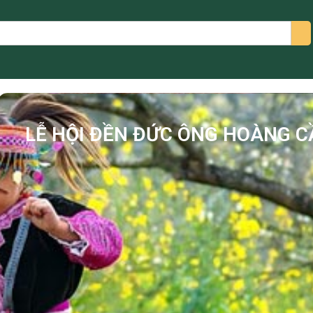
arch
LỄ HỘI ĐỀN ĐỨC ÔNG HOÀNG 