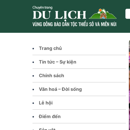
Skip
to
Se
content
Trang chủ
Tin tức – Sự kiện
Chính sách
Văn hoá – Đời sống
Lễ hội
Điểm đến
Sản vật