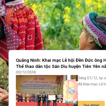
Quảng Ninh: Khai mạc Lễ hội Đền Đức ông H
Thể thao dân tộc Sán Dìu huyện Tiên Yên 
02/12/2024
Sáng 01/12, tại 
đã khai mạc Lễ 
See detail