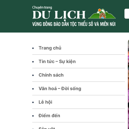
Skip
to
Se
content
Trang chủ
Tin tức – Sự kiện
Chính sách
Văn hoá – Đời sống
Lễ hội
Điểm đến
Sản vật