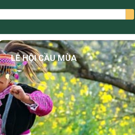
arch
LỄ HỘI CẦU MÙA