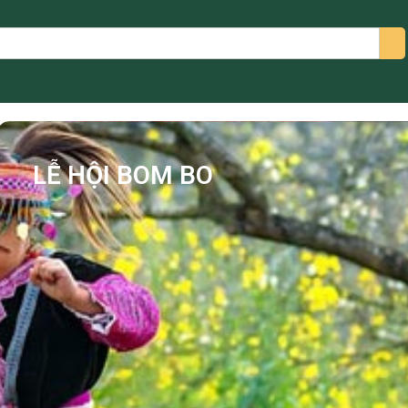
arch
LỄ HỘI BOM BO