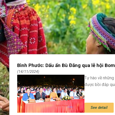
Bình Phước: Dấu ấn Bù Đăng qua lễ hội Bo
14/11/2024
Tự hào về những g
được bồi đắp qua 
See detail