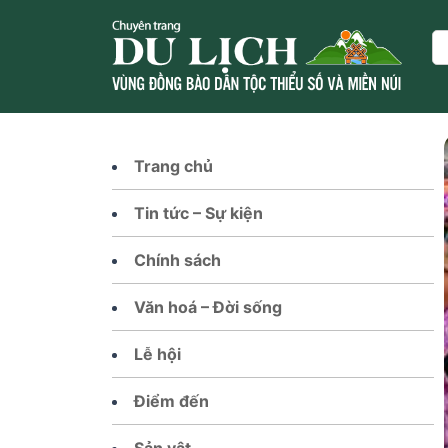
Skip
to
Se
content
Trang chủ
Tin tức – Sự kiện
Chính sách
Văn hoá – Đời sống
Lễ hội
Điểm đến
Sản vật