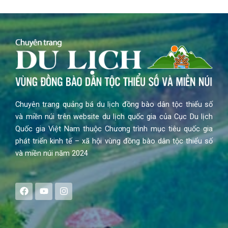
Chuyên trang quảng bá du lịch đồng bào dân tộc thiểu số
và miền núi trên website du lịch quốc gia của Cục Du lịch
Quốc gia Việt Nam thuộc Chương trình mục tiêu quốc gia
phát triển kinh tế – xã hội vùng đồng bào dân tộc thiểu số
và miền núi năm 2024
F
Y
I
a
o
n
c
u
s
e
t
t
b
u
a