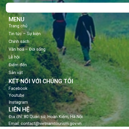
o
b
g
Search
o
e
r
k
a
m
MENU
Trang chủ
Tin tức – Sự kiện
Chính sách
Văn hoá – Đời sống
Lễ hội
Điểm đến
Sản vật
KẾT NỐI VỚI CHÚNG TÔI
Facebook
Youtube
Instagram
LIÊN HỆ
Địa chỉ: 80 Quán sứ, Hoàn Kiếm, Hà Nội
Email: contact@vietnamtourism.gov.vn