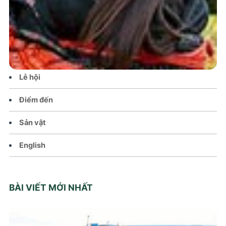
Tin tức – Sự kiện
Chính sách
Văn hoá – Đời sống
Lễ hội
Điểm đến
Sản vật
English
BÀI VIẾT MỚI NHẤT