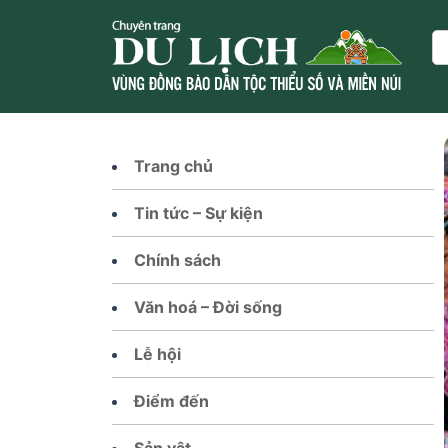
Skip
to
Se
content
Trang chủ
Tin tức – Sự kiện
Chính sách
Văn hoá – Đời sống
Lễ hội
Điểm đến
Sản vật