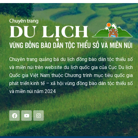
Chuyên trang quảng bá du lịch đồng bào dân tộc thiểu số
và miền núi trên website du lịch quốc gia của Cục Du lịch
Quốc gia Việt Nam thuộc Chương trình mục tiêu quốc gia
phát triển kinh tế – xã hội vùng đồng bào dân tộc thiểu số
và miền núi năm 2024
F
Y
I
a
o
n
c
u
s
e
t
t
b
u
a