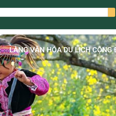
arch
LÀNG VĂN HÓA DU LỊCH CỘNG