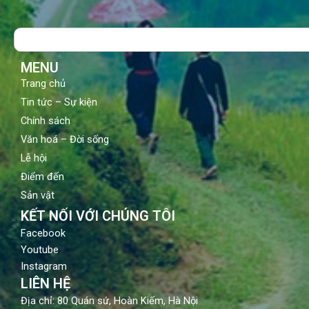
e
t
t
b
u
a
o
b
g
Search
o
e
r
k
a
m
MENU
Trang chủ
Tin tức – Sự kiện
Chính sách
Văn hoá – Đời sống
Lễ hội
Điểm đến
Sản vật
KẾT NỐI VỚI CHÚNG TÔI
Facebook
Youtube
Instagram
LIÊN HỆ
Địa chỉ: 80 Quán sứ, Hoàn Kiếm, Hà Nội