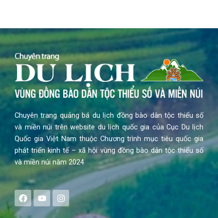
Chuyên trang quảng bá du lịch đồng bào dân tộc thiểu số
và miền núi trên website du lịch quốc gia của Cục Du lịch
Quốc gia Việt Nam thuộc Chương trình mục tiêu quốc gia
phát triển kinh tế – xã hội vùng đồng bào dân tộc thiểu số
và miền núi năm 2024
F
Y
I
a
o
n
c
u
s