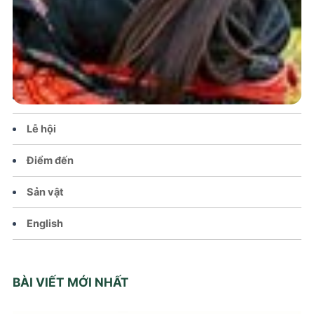
Trang chủ
Tin tức – Sự kiện
Chính sách
Văn hoá – Đời sống
Lễ hội
Điểm đến
Sản vật
English
BÀI VIẾT MỚI NHẤT