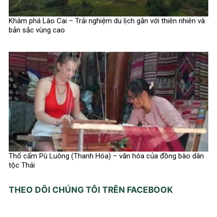
Khám phá Lào Cai – Trải nghiệm du lịch gắn với thiên nhiên và
bản sắc vùng cao
Thổ cẩm Pù Luông (Thanh Hóa) – văn hóa của đồng bào dân
tộc Thái
THEO DÕI CHÚNG TÔI TRÊN FACEBOOK