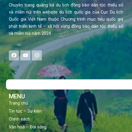
Chuyên trang quảng bá du lịch đồng bào dân tộc thiểu số
và miền núi trên website du lịch quốc gia của Cục Du lịch
Quốc gia Việt Nam thuộc Chương trình mục tiêu quốc gia
phát triển kinh tế – xã hội vùng đồng bào dân tộc thiểu số
và miền núi năm 2024
F
Y
I
a
o
n
c
u
s
e
t
t
b
u
a
o
b
g
Search
o
e
r
k
a
m
MENU
Trang chủ
Tin tức – Sự kiện
Chính sách
Văn hoá – Đời sống