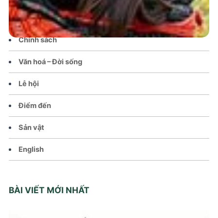
Tin tức – Sự kiện
Chính sách
Văn hoá – Đời sống
Lễ hội
Điểm đến
Sản vật
English
BÀI VIẾT MỚI NHẤT