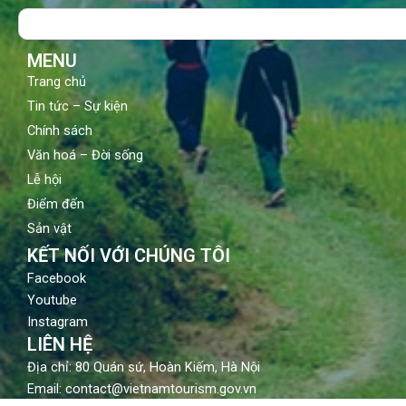
o
b
g
Search
o
e
r
k
a
m
MENU
Trang chủ
Tin tức – Sự kiện
Chính sách
Văn hoá – Đời sống
Lễ hội
Điểm đến
Sản vật
KẾT NỐI VỚI CHÚNG TÔI
Facebook
Youtube
Instagram
LIÊN HỆ
Địa chỉ: 80 Quán sứ, Hoàn Kiếm, Hà Nội
Email: contact@vietnamtourism.gov.vn