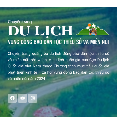
Chuyên trang quảng bá du lịch đồng bào dân tộc thiểu số
và miền núi trên website du lịch quốc gia của Cục Du lịch
Quốc gia Việt Nam thuộc Chương trình mục tiêu quốc gia
phát triển kinh tế – xã hội vùng đồng bào dân tộc thiểu số
và miền núi năm 2024
F
Y
I
a
o
n
c
u
s
e
t
t
b
u
a