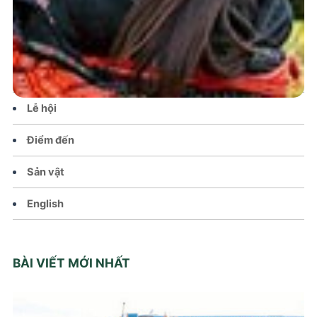
Tin tức – Sự kiện
Chính sách
Văn hoá – Đời sống
Lễ hội
Điểm đến
Sản vật
English
BÀI VIẾT MỚI NHẤT