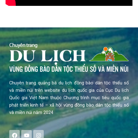
Chuyên trang quảng bá du lịch đồng bào dân tộc thiểu số
và miền núi trên website du lịch quốc gia của Cục Du lịch
Quốc gia Việt Nam thuộc Chương trình mục tiêu quốc gia
phát triển kinh tế – xã hội vùng đồng bào dân tộc thiểu số
và miền núi năm 2024
F
Y
I
a
o
n