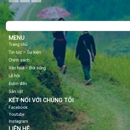
c
u
s
e
t
t
b
u
a
o
b
g
Search
o
e
r
k
a
m
MENU
Trang chủ
Tin tức – Sự kiện
Chính sách
Văn hoá – Đời sống
Lễ hội
Điểm đến
Sản vật
KẾT NỐI VỚI CHÚNG TÔI
Facebook
Youtube
Instagram
LIÊN HỆ