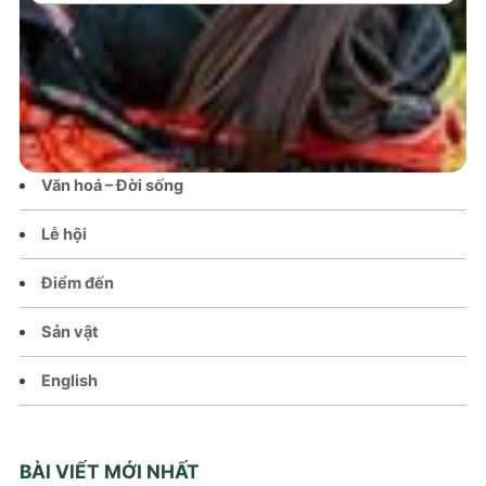
Trang chủ
Tin tức – Sự kiện
Chính sách
Văn hoá – Đời sống
Lễ hội
Điểm đến
Sản vật
English
BÀI VIẾT MỚI NHẤT