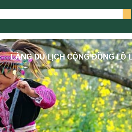
arch
LÀNG DU LỊCH CỘNG ĐỒNG LÔ 