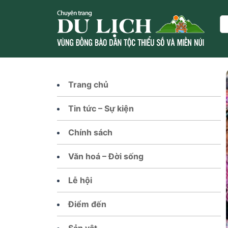
Skip
to
Se
content
Trang chủ
Tin tức – Sự kiện
Chính sách
Văn hoá – Đời sống
Lễ hội
Điểm đến
Sản vật