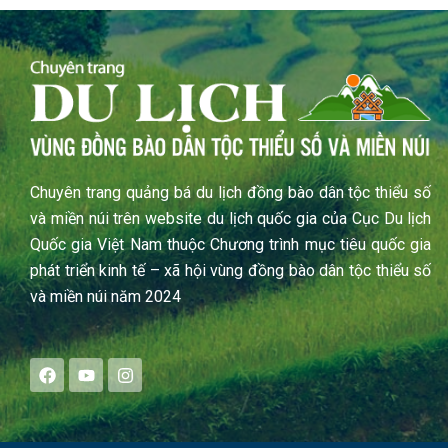
Chuyên trang quảng bá du lịch đồng bào dân tộc thiểu số
và miền núi trên website du lịch quốc gia của Cục Du lịch
Quốc gia Việt Nam thuộc Chương trình mục tiêu quốc gia
phát triển kinh tế – xã hội vùng đồng bào dân tộc thiểu số
và miền núi năm 2024
F
Y
I
a
o
n
c
u
s
e
t
t
b
u
a