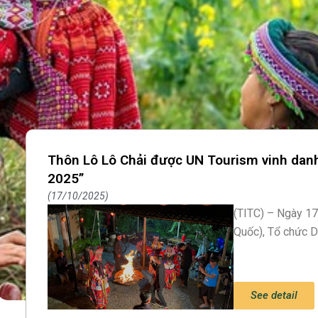
Thôn Lô Lô Chải được UN Tourism vinh danh
2025”
17/10/2025
(TITC) – Ngày 17
Quốc), Tổ chức D
See detail