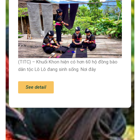
(TITC) – Khuổi Khon hiện có hơn 60 hộ đồng bào
dân tộc Lô Lô đang sinh sống. Nơi đây
See detail
Trang chủ
Tin tức – Sự kiện