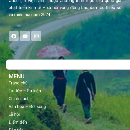
Quốc gia Việt Nam thuộc Chương trình mục tiêu quốc gia
phát triển kinh tế – xã hội vùng đồng bào dân tộc thiểu số
và miền núi năm 2024
F
Y
I
a
o
n
c
u
s
e
t
t
b
u
a
o
b
g
Search
o
e
r
k
a
m
MENU
Trang chủ
Tin tức – Sự kiện
Chính sách
Văn hoá – Đời sống
Lễ hội
Điểm đến