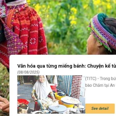
Văn hóa qua từng miếng bánh: Chuyện kể t
08/08/2025
(TITC) - Trong b
bào Chăm tại An 
See detail