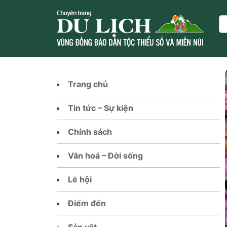
Skip
to
Se
content
Trang chủ
Tin tức – Sự kiện
Chính sách
Văn hoá – Đời sống
Lễ hội
Điểm đến
Sản vật