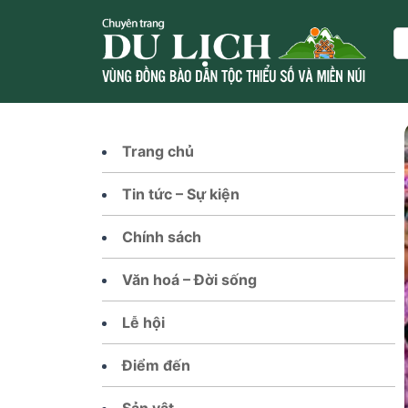
Skip
to
Se
content
Trang chủ
Tin tức – Sự kiện
Chính sách
Văn hoá – Đời sống
Lễ hội
Điểm đến
Sản vật