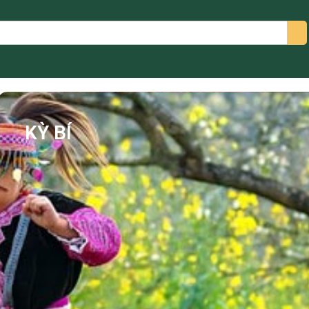
arch
KỲ BÍ