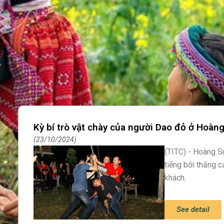
Kỳ bí trò vật chày của người Dao đỏ ở Hoàng
23/10/2024
(TITC) - Hoàng Su
tiếng bởi thắng 
khách.
See detail