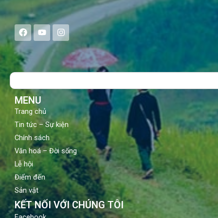
F
Y
I
a
o
n
c
u
s
e
t
t
b
u
a
o
b
g
Search
o
e
r
k
a
m
MENU
Trang chủ
Tin tức – Sự kiện
Chính sách
Văn hoá – Đời sống
Lễ hội
Điểm đến
Sản vật
KẾT NỐI VỚI CHÚNG TÔI
Facebook