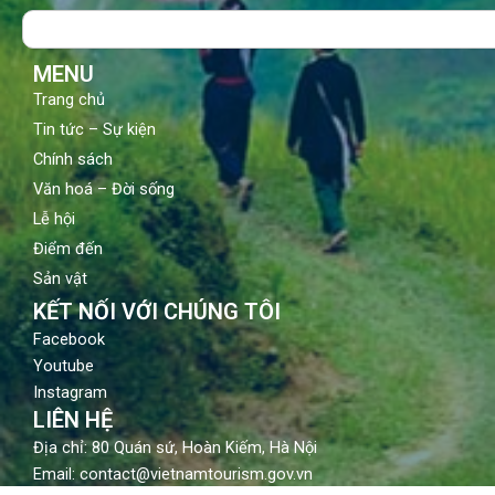
o
b
g
Search
o
e
r
k
a
m
MENU
Trang chủ
Tin tức – Sự kiện
Chính sách
Văn hoá – Đời sống
Lễ hội
Điểm đến
Sản vật
KẾT NỐI VỚI CHÚNG TÔI
Facebook
Youtube
Instagram
LIÊN HỆ
Địa chỉ: 80 Quán sứ, Hoàn Kiếm, Hà Nội
Email: contact@vietnamtourism.gov.vn