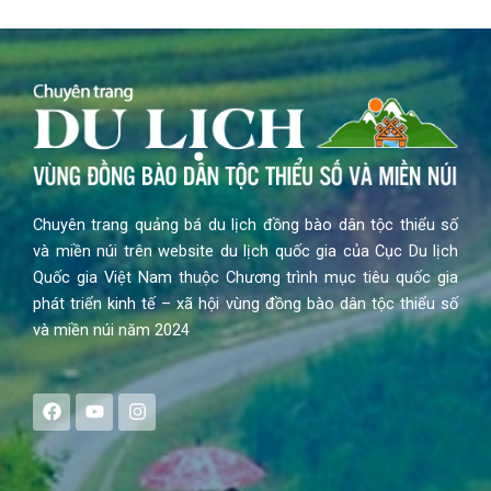
Chuyên trang quảng bá du lịch đồng bào dân tộc thiểu số
và miền núi trên website du lịch quốc gia của Cục Du lịch
Quốc gia Việt Nam thuộc Chương trình mục tiêu quốc gia
phát triển kinh tế – xã hội vùng đồng bào dân tộc thiểu số
và miền núi năm 2024
F
Y
I
a
o
n
c
u
s
e
t
t
b
u
a