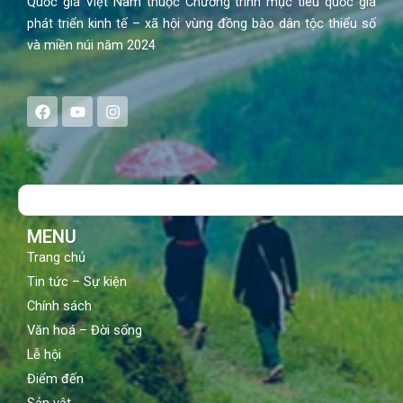
Quốc gia Việt Nam thuộc Chương trình mục tiêu quốc gia
phát triển kinh tế – xã hội vùng đồng bào dân tộc thiểu số
và miền núi năm 2024
F
Y
I
a
o
n
c
u
s
e
t
t
b
u
a
o
b
g
Search
o
e
r
k
a
m
MENU
Trang chủ
Tin tức – Sự kiện
Chính sách
Văn hoá – Đời sống
Lễ hội
Điểm đến