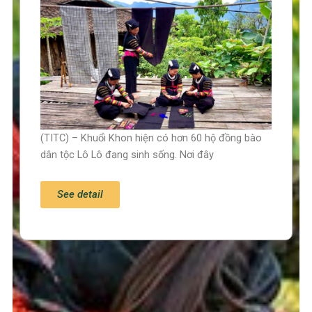
(TITC) – Khuổi Khon hiện có hơn 60 hộ đồng bào
dân tộc Lô Lô đang sinh sống. Nơi đây
See detail
Trang chủ
Tin tức – Sự kiện