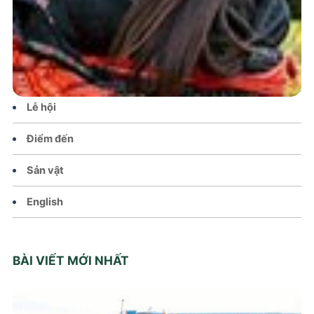
Tin tức – Sự kiện
Chính sách
Văn hoá – Đời sống
Lễ hội
Điểm đến
Sản vật
English
BÀI VIẾT MỚI NHẤT