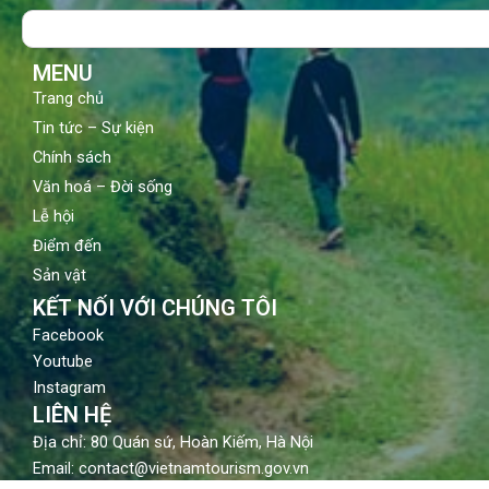
o
b
g
Search
o
e
r
k
a
m
MENU
Trang chủ
Tin tức – Sự kiện
Chính sách
Văn hoá – Đời sống
Lễ hội
Điểm đến
Sản vật
KẾT NỐI VỚI CHÚNG TÔI
Facebook
Youtube
Instagram
LIÊN HỆ
Địa chỉ: 80 Quán sứ, Hoàn Kiếm, Hà Nội
Email: contact@vietnamtourism.gov.vn