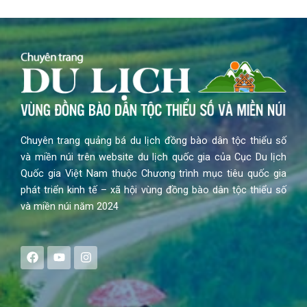
Chuyên trang quảng bá du lịch đồng bào dân tộc thiểu số
và miền núi trên website du lịch quốc gia của Cục Du lịch
Quốc gia Việt Nam thuộc Chương trình mục tiêu quốc gia
phát triển kinh tế – xã hội vùng đồng bào dân tộc thiểu số
và miền núi năm 2024
F
Y
I
a
o
n
c
u
s
e
t
t
b
u
a