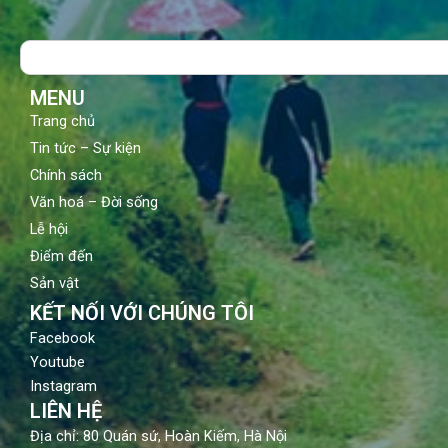
e
t
t
b
u
a
o
b
g
Search
o
e
r
k
a
m
MENU
Trang chủ
Tin tức – Sự kiện
Chính sách
Văn hoá – Đời sống
Lễ hội
Điểm đến
Sản vật
KẾT NỐI VỚI CHÚNG TÔI
Facebook
Youtube
Instagram
LIÊN HỆ
Địa chỉ: 80 Quán sứ, Hoàn Kiếm, Hà Nội