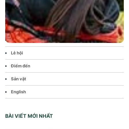
Trang chủ
Tin tức – Sự kiện
Chính sách
Văn hoá – Đời sống
Lễ hội
Điểm đến
Sản vật
English
BÀI VIẾT MỚI NHẤT