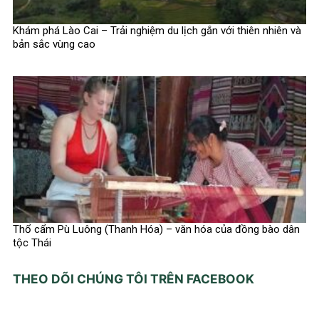
Khám phá Lào Cai – Trải nghiệm du lịch gắn với thiên nhiên và
bản sắc vùng cao
Thổ cẩm Pù Luông (Thanh Hóa) – văn hóa của đồng bào dân
tộc Thái
THEO DÕI CHÚNG TÔI TRÊN FACEBOOK