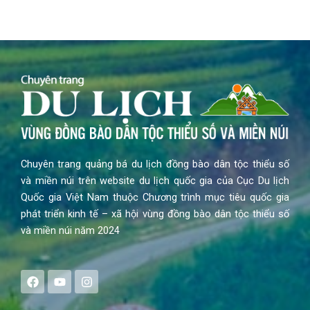
Chuyên trang quảng bá du lịch đồng bào dân tộc thiểu số
và miền núi trên website du lịch quốc gia của Cục Du lịch
Quốc gia Việt Nam thuộc Chương trình mục tiêu quốc gia
phát triển kinh tế – xã hội vùng đồng bào dân tộc thiểu số
và miền núi năm 2024
F
Y
I
a
o
n
c
u
s