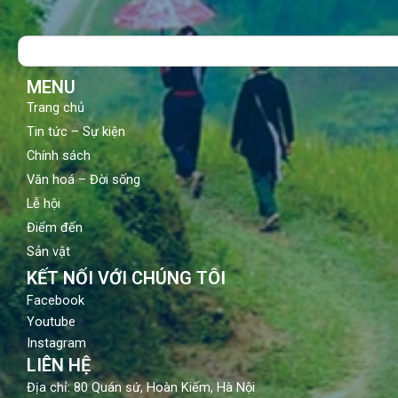
e
t
t
b
u
a
o
b
g
Search
o
e
r
k
a
m
MENU
Trang chủ
Tin tức – Sự kiện
Chính sách
Văn hoá – Đời sống
Lễ hội
Điểm đến
Sản vật
KẾT NỐI VỚI CHÚNG TÔI
Facebook
Youtube
Instagram
LIÊN HỆ
Địa chỉ: 80 Quán sứ, Hoàn Kiếm, Hà Nội