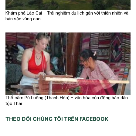
Khám phá Lào Cai – Trải nghiệm du lịch gắn với thiên nhiên và
bản sắc vùng cao
Thổ cẩm Pù Luông (Thanh Hóa) – văn hóa của đồng bào dân
tộc Thái
THEO DÕI CHÚNG TÔI TRÊN FACEBOOK