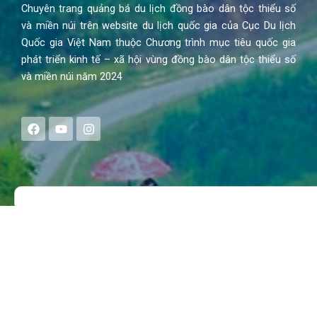
Chuyên trang quảng bá du lịch đồng bào dân tộc thiểu số
và miền núi trên website du lịch quốc gia của Cục Du lịch
Quốc gia Việt Nam thuộc Chương trình mục tiêu quốc gia
phát triển kinh tế – xã hội vùng đồng bào dân tộc thiểu số
và miền núi năm 2024
F
Y
I
a
o
n
c
u
s
e
t
t
b
u
a
o
b
g
Search
o
e
r
k
a
m
MENU
Trang chủ
Tin tức – Sự kiện
Chính sách
Văn hoá – Đời sống