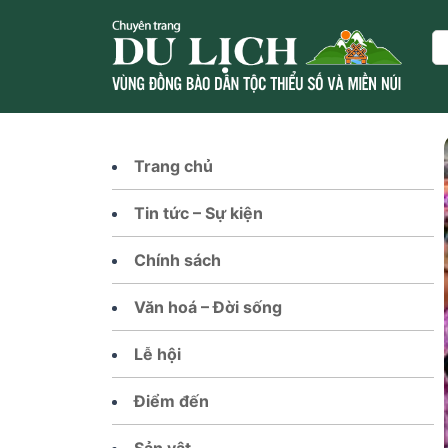
Skip
to
Se
content
Trang chủ
Tin tức – Sự kiện
Chính sách
Văn hoá – Đời sống
Lễ hội
Điểm đến
Sản vật