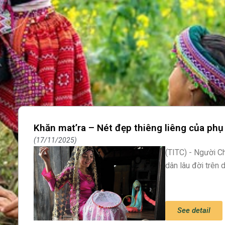
Khăn mat’ra – Nét đẹp thiêng liêng của ph
17/11/2025
(TITC) - Người C
dân lâu đời trên 
See detail