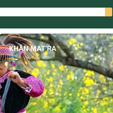
arch
KHĂN MAT’RA