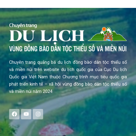
Chuyên trang quảng bá du lịch đồng bào dân tộc thiểu số
và miền núi trên website du lịch quốc gia của Cục Du lịch
Quốc gia Việt Nam thuộc Chương trình mục tiêu quốc gia
phát triển kinh tế – xã hội vùng đồng bào dân tộc thiểu số
và miền núi năm 2024
F
Y
I
a
o
n
c
u
s
e
t
t
b
u
a