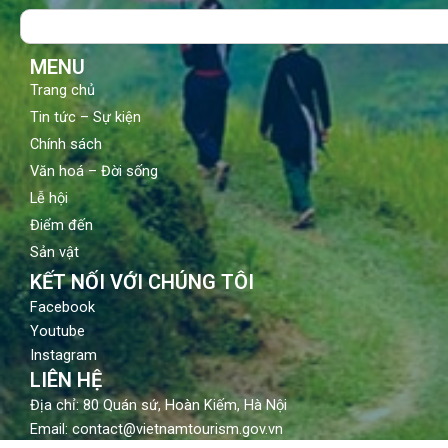
o
b
g
Search
o
e
r
k
a
m
MENU
Trang chủ
Tin tức – Sự kiện
Chính sách
Văn hoá – Đời sống
Lễ hội
Điểm đến
Sản vật
KẾT NỐI VỚI CHÚNG TÔI
Facebook
Youtube
Instagram
LIÊN HỆ
Địa chỉ: 80 Quán sứ, Hoàn Kiếm, Hà Nội
Email: contact@vietnamtourism.gov.vn