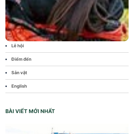
Tin tức – Sự kiện
Chính sách
Văn hoá – Đời sống
Lễ hội
Điểm đến
Sản vật
English
BÀI VIẾT MỚI NHẤT