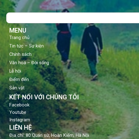
b
u
a
o
b
g
Search
o
e
r
k
a
m
MENU
Trang chủ
Tin tức – Sự kiện
Chính sách
Văn hoá – Đời sống
Lễ hội
Điểm đến
Sản vật
KẾT NỐI VỚI CHÚNG TÔI
Facebook
Youtube
Instagram
LIÊN HỆ
Địa chỉ: 80 Quán sứ, Hoàn Kiếm, Hà Nội