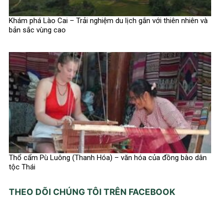
Khám phá Lào Cai – Trải nghiệm du lịch gắn với thiên nhiên và
bản sắc vùng cao
Thổ cẩm Pù Luông (Thanh Hóa) – văn hóa của đồng bào dân
tộc Thái
THEO DÕI CHÚNG TÔI TRÊN FACEBOOK