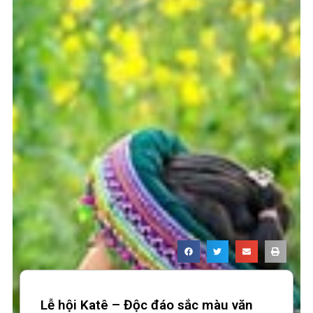
Lễ hội Katê – Độc đáo sắc màu văn