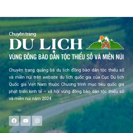
Chuyên trang quảng bá du lịch đồng bào dân tộc thiểu số
và miền núi trên website du lịch quốc gia của Cục Du lịch
Quốc gia Việt Nam thuộc Chương trình mục tiêu quốc gia
phát triển kinh tế – xã hội vùng đồng bào dân tộc thiểu số
và miền núi năm 2024
F
Y
I
a
o
n
c
u
s
e
t
t