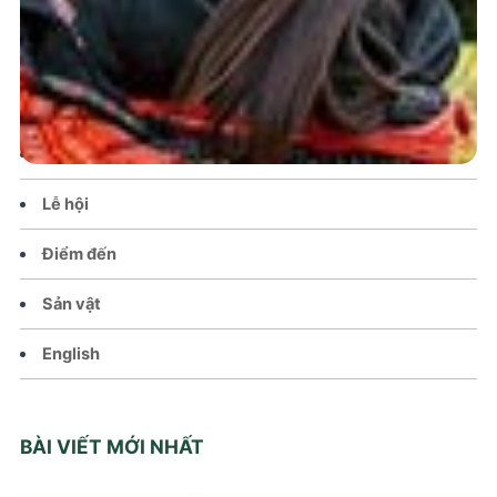
Trang chủ
Tin tức – Sự kiện
Chính sách
Văn hoá – Đời sống
Lễ hội
Điểm đến
Sản vật
English
BÀI VIẾT MỚI NHẤT