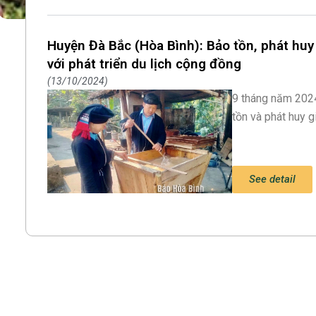
Huyện Đà Bắc (Hòa Bình): Bảo tồn, phát huy 
với phát triển du lịch cộng đồng
13/10/2024
9 tháng năm 202
tồn và phát huy g
See detail