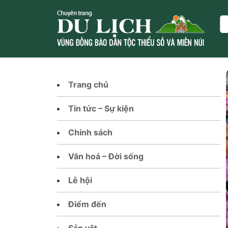
Skip
to
Se
content
Trang chủ
Tin tức – Sự kiện
Chính sách
Văn hoá – Đời sống
Lễ hội
Điểm đến
Sản vật