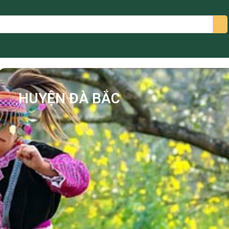
arch
HUYỆN ĐÀ BẮC