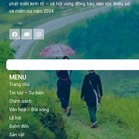
phát triển kinh tế – xã hội vùng đồng bào dân tộc thiểu số
và miền núi năm 2024
F
Y
I
a
o
n
c
u
s
e
t
t
b
u
a
o
b
g
Search
o
e
r
k
a
m
MENU
Trang chủ
Tin tức – Sự kiện
Chính sách
Văn hoá – Đời sống
Lễ hội
Điểm đến
Sản vật