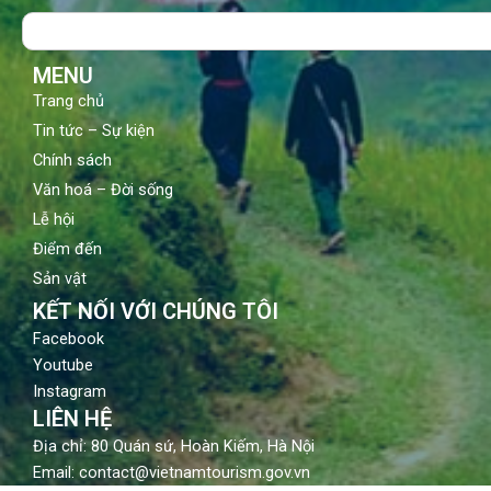
o
b
g
Search
o
e
r
k
a
m
MENU
Trang chủ
Tin tức – Sự kiện
Chính sách
Văn hoá – Đời sống
Lễ hội
Điểm đến
Sản vật
KẾT NỐI VỚI CHÚNG TÔI
Facebook
Youtube
Instagram
LIÊN HỆ
Địa chỉ: 80 Quán sứ, Hoàn Kiếm, Hà Nội
Email: contact@vietnamtourism.gov.vn