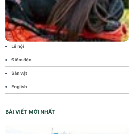
Tin tức – Sự kiện
Chính sách
Văn hoá – Đời sống
Lễ hội
Điểm đến
Sản vật
English
BÀI VIẾT MỚI NHẤT