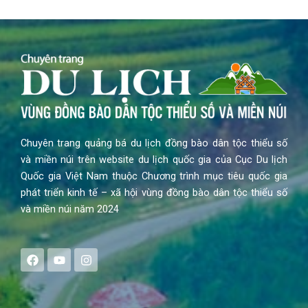
Chuyên trang quảng bá du lịch đồng bào dân tộc thiểu số
và miền núi trên website du lịch quốc gia của Cục Du lịch
Quốc gia Việt Nam thuộc Chương trình mục tiêu quốc gia
phát triển kinh tế – xã hội vùng đồng bào dân tộc thiểu số
và miền núi năm 2024
F
Y
I
a
o
n
c
u
s
e
t
t
b
u
a