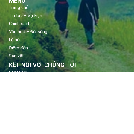
MENU
Trang chủ
Tin tức – Sự kiện
Chính sách
Văn hoá – Đời sống
Lễ hội
Điểm đến
Sản vật
KẾT NỐI VỚI CHÚNG TÔI
Facebook
Youtube
Instagram
LIÊN HỆ
Địa chỉ: 80 Quán sứ, Hoàn Kiếm, Hà Nội
Email: contact@vietnamtourism.gov.vn
Điện thoại: (84-24) 3942 3760