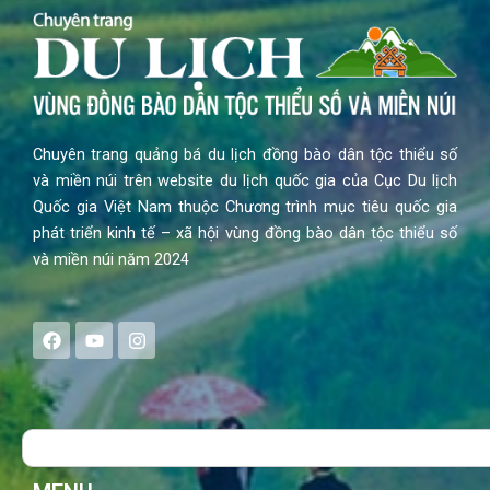
Chuyên trang quảng bá du lịch đồng bào dân tộc thiểu số
và miền núi trên website du lịch quốc gia của Cục Du lịch
Quốc gia Việt Nam thuộc Chương trình mục tiêu quốc gia
phát triển kinh tế – xã hội vùng đồng bào dân tộc thiểu số
và miền núi năm 2024
F
Y
I
a
o
n
c
u
s
e
t
t
b
u
a
o
b
g
Search
o
e
r
k
a
m