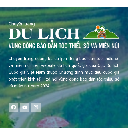
Chuyên trang quảng bá du lịch đồng bào dân tộc thiểu số
và miền núi trên website du lịch quốc gia của Cục Du lịch
Quốc gia Việt Nam thuộc Chương trình mục tiêu quốc gia
phát triển kinh tế – xã hội vùng đồng bào dân tộc thiểu số
và miền núi năm 2024
F
Y
I
a
o
n
c
u
s
e
t
t
b
u
a