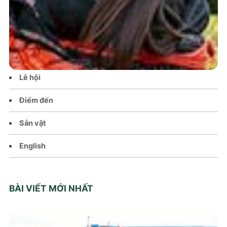
Tin tức – Sự kiện
Chính sách
Văn hoá – Đời sống
Lễ hội
Điểm đến
Sản vật
English
BÀI VIẾT MỚI NHẤT