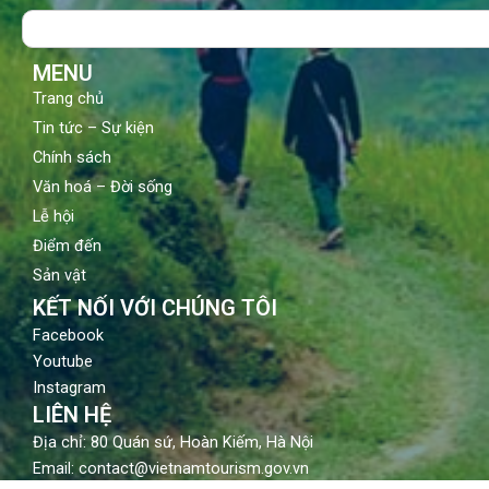
o
b
g
Search
o
e
r
k
a
m
MENU
Trang chủ
Tin tức – Sự kiện
Chính sách
Văn hoá – Đời sống
Lễ hội
Điểm đến
Sản vật
KẾT NỐI VỚI CHÚNG TÔI
Facebook
Youtube
Instagram
LIÊN HỆ
Địa chỉ: 80 Quán sứ, Hoàn Kiếm, Hà Nội
Email: contact@vietnamtourism.gov.vn