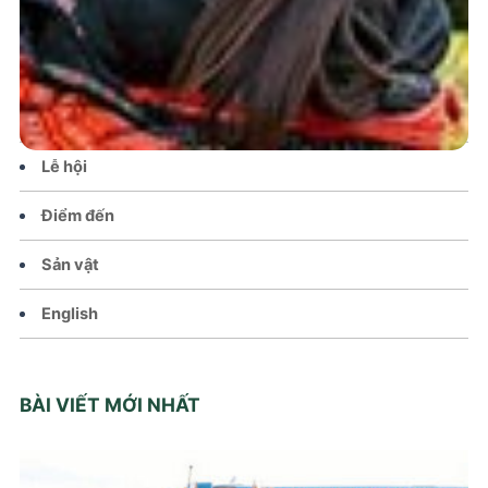
Tin tức – Sự kiện
Chính sách
Văn hoá – Đời sống
Lễ hội
Điểm đến
Sản vật
English
BÀI VIẾT MỚI NHẤT