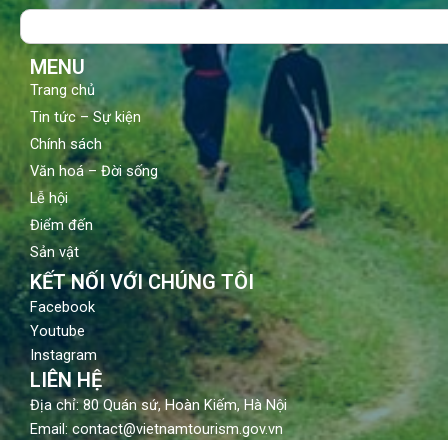
o
b
g
Search
o
e
r
k
a
m
MENU
Trang chủ
Tin tức – Sự kiện
Chính sách
Văn hoá – Đời sống
Lễ hội
Điểm đến
Sản vật
KẾT NỐI VỚI CHÚNG TÔI
Facebook
Youtube
Instagram
LIÊN HỆ
Địa chỉ: 80 Quán sứ, Hoàn Kiếm, Hà Nội
Email: contact@vietnamtourism.gov.vn