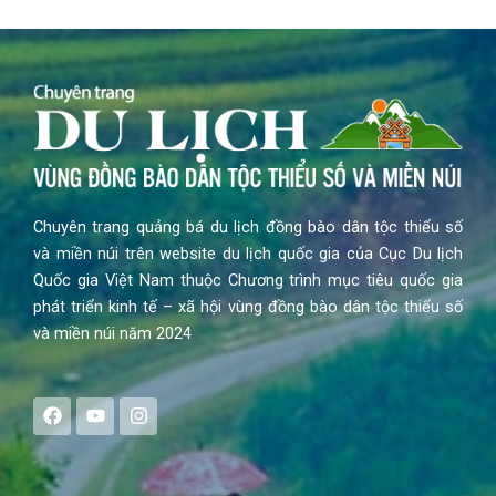
Chuyên trang quảng bá du lịch đồng bào dân tộc thiểu số
và miền núi trên website du lịch quốc gia của Cục Du lịch
Quốc gia Việt Nam thuộc Chương trình mục tiêu quốc gia
phát triển kinh tế – xã hội vùng đồng bào dân tộc thiểu số
và miền núi năm 2024
F
Y
I
a
o
n
c
u
s
e
t
t
b
u
a