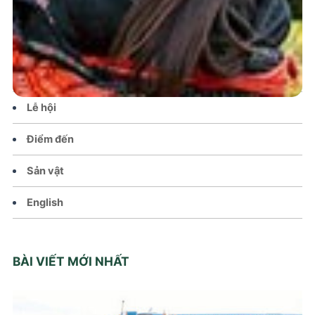
Tin tức – Sự kiện
Chính sách
Văn hoá – Đời sống
Lễ hội
Điểm đến
Sản vật
English
BÀI VIẾT MỚI NHẤT