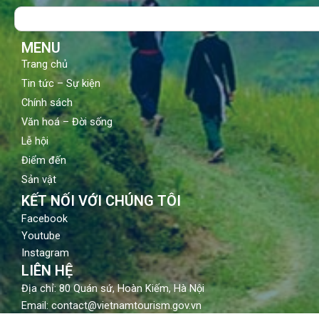
o
b
g
Search
o
e
r
k
a
m
MENU
Trang chủ
Tin tức – Sự kiện
Chính sách
Văn hoá – Đời sống
Lễ hội
Điểm đến
Sản vật
KẾT NỐI VỚI CHÚNG TÔI
Facebook
Youtube
Instagram
LIÊN HỆ
Địa chỉ: 80 Quán sứ, Hoàn Kiếm, Hà Nội
Email: contact@vietnamtourism.gov.vn