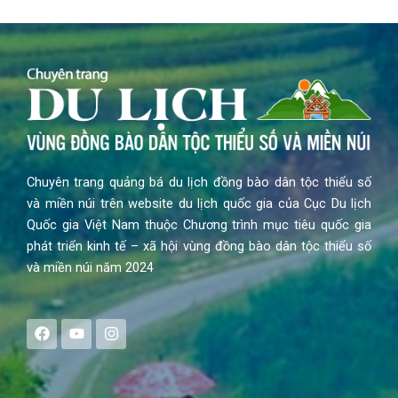
Chuyên trang quảng bá du lịch đồng bào dân tộc thiểu số
và miền núi trên website du lịch quốc gia của Cục Du lịch
Quốc gia Việt Nam thuộc Chương trình mục tiêu quốc gia
phát triển kinh tế – xã hội vùng đồng bào dân tộc thiểu số
và miền núi năm 2024
F
Y
I
a
o
n
c
u
s
e
t
t
b
u
a