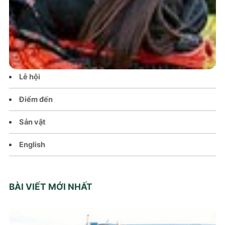
Tin tức – Sự kiện
Chính sách
Văn hoá – Đời sống
Lễ hội
Điểm đến
Sản vật
English
BÀI VIẾT MỚI NHẤT