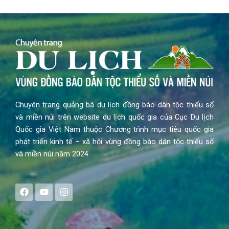
Chuyên trang quảng bá du lịch đồng bào dân tộc thiểu số
và miền núi trên website du lịch quốc gia của Cục Du lịch
Quốc gia Việt Nam thuộc Chương trình mục tiêu quốc gia
phát triển kinh tế – xã hội vùng đồng bào dân tộc thiểu số
và miền núi năm 2024
F
Y
I
a
o
n
c
u
s
e
t
t
b
u
a