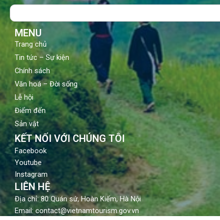
o
b
g
Search
o
e
r
k
a
m
MENU
Trang chủ
Tin tức – Sự kiện
Chính sách
Văn hoá – Đời sống
Lễ hội
Điểm đến
Sản vật
KẾT NỐI VỚI CHÚNG TÔI
Facebook
Youtube
Instagram
LIÊN HỆ
Địa chỉ: 80 Quán sứ, Hoàn Kiếm, Hà Nội
Email: contact@vietnamtourism.gov.vn