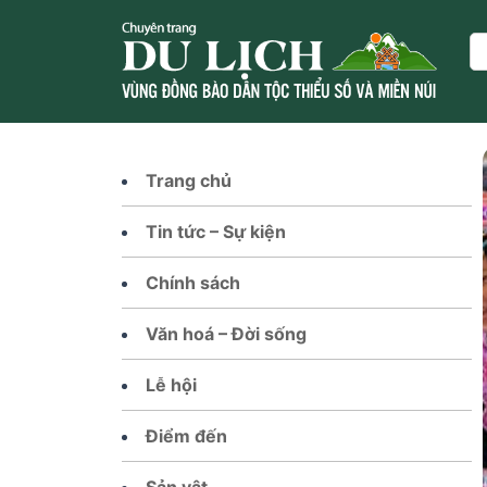
Skip
to
Se
content
Trang chủ
Tin tức – Sự kiện
Chính sách
Văn hoá – Đời sống
Lễ hội
Điểm đến
Sản vật