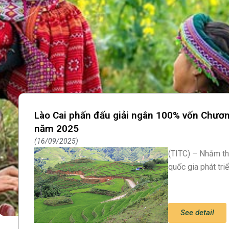
Lào Cai phấn đấu giải ngân 100% vốn Chươn
năm 2025
16/09/2025
(TITC) – Nhằm th
quốc gia phát triể
See detail