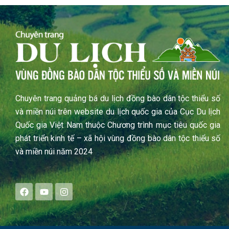
Chuyên trang quảng bá du lịch đồng bào dân tộc thiểu số
và miền núi trên website du lịch quốc gia của Cục Du lịch
Quốc gia Việt Nam thuộc Chương trình mục tiêu quốc gia
phát triển kinh tế – xã hội vùng đồng bào dân tộc thiểu số
và miền núi năm 2024
F
Y
I
a
o
n
c
u
s
e
t
t
b
u
a