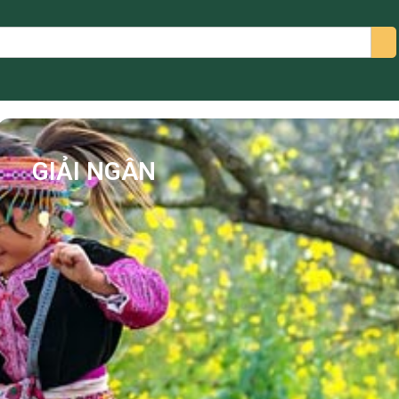
arch
GIẢI NGÂN