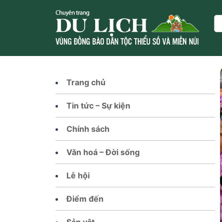
Skip
to
Se
content
Trang chủ
Tin tức – Sự kiện
Chính sách
Văn hoá – Đời sống
Lễ hội
Điểm đến
Sản vật