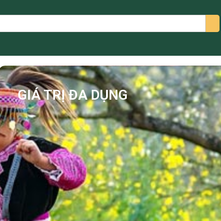
arch
GIÁ TRỊ ĐA DỤNG