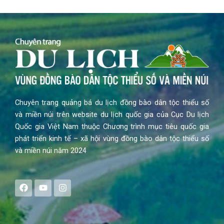
Chuyên trang quảng bá du lịch đồng bào dân tộc thiểu số
và miền núi trên website du lịch quốc gia của Cục Du lịch
Quốc gia Việt Nam thuộc Chương trình mục tiêu quốc gia
phát triển kinh tế – xã hội vùng đồng bào dân tộc thiểu số
và miền núi năm 2024
F
Y
I
a
o
n
c
u
s
e
t
t
b
u
a