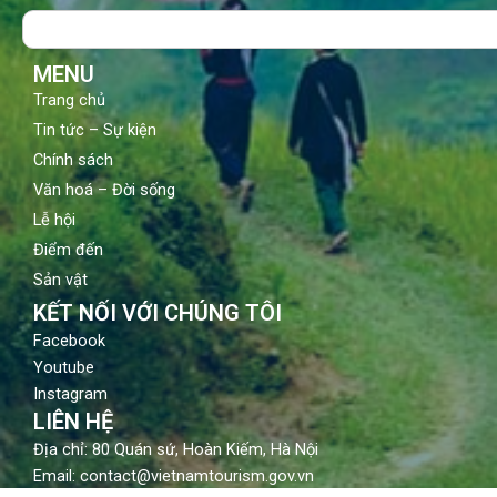
o
b
g
Search
o
e
r
k
a
m
MENU
Trang chủ
Tin tức – Sự kiện
Chính sách
Văn hoá – Đời sống
Lễ hội
Điểm đến
Sản vật
KẾT NỐI VỚI CHÚNG TÔI
Facebook
Youtube
Instagram
LIÊN HỆ
Địa chỉ: 80 Quán sứ, Hoàn Kiếm, Hà Nội
Email: contact@vietnamtourism.gov.vn