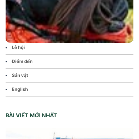
Tin tức – Sự kiện
Chính sách
Văn hoá – Đời sống
Lễ hội
Điểm đến
Sản vật
English
BÀI VIẾT MỚI NHẤT