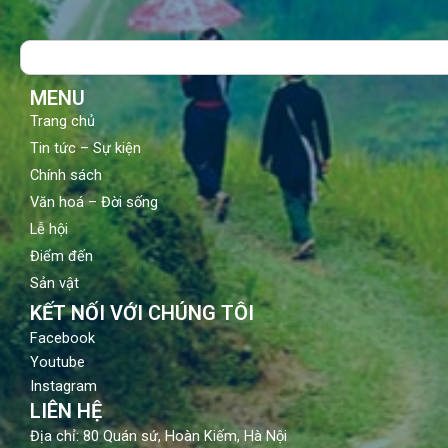
b
u
a
o
b
g
Search
o
e
r
k
a
m
MENU
Trang chủ
Tin tức – Sự kiện
Chính sách
Văn hoá – Đời sống
Lễ hội
Điểm đến
Sản vật
KẾT NỐI VỚI CHÚNG TÔI
Facebook
Youtube
Instagram
LIÊN HỆ
Địa chỉ: 80 Quán sứ, Hoàn Kiếm, Hà Nội