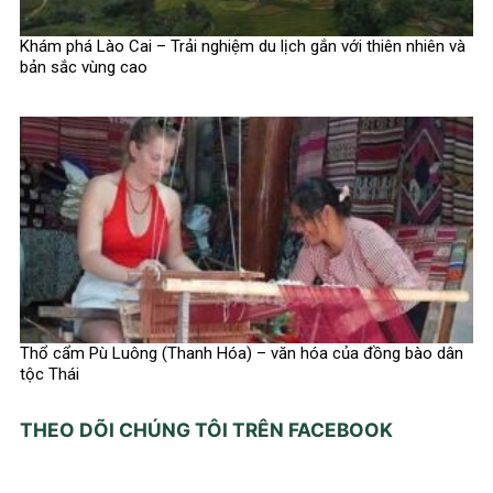
Khám phá Lào Cai – Trải nghiệm du lịch gắn với thiên nhiên và
bản sắc vùng cao
Thổ cẩm Pù Luông (Thanh Hóa) – văn hóa của đồng bào dân
tộc Thái
THEO DÕI CHÚNG TÔI TRÊN FACEBOOK