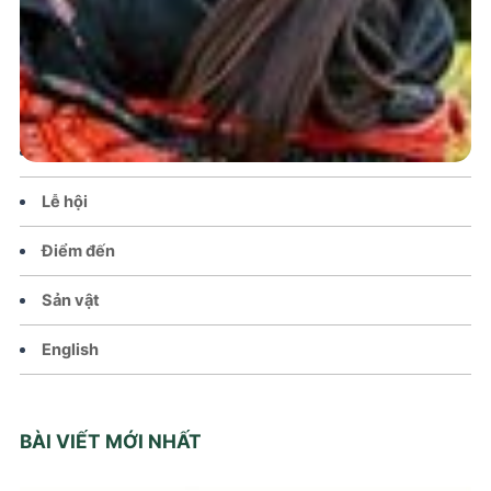
Trang chủ
Tin tức – Sự kiện
Chính sách
Văn hoá – Đời sống
Lễ hội
Điểm đến
Sản vật
English
BÀI VIẾT MỚI NHẤT