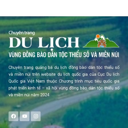
Chuyên trang quảng bá du lịch đồng bào dân tộc thiểu số
và miền núi trên website du lịch quốc gia của Cục Du lịch
Quốc gia Việt Nam thuộc Chương trình mục tiêu quốc gia
phát triển kinh tế – xã hội vùng đồng bào dân tộc thiểu số
và miền núi năm 2024
F
Y
I
a
o
n
c
u
s
e
t
t