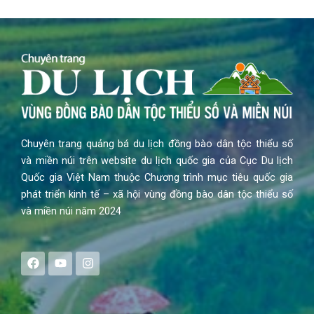
Chuyên trang quảng bá du lịch đồng bào dân tộc thiểu số
và miền núi trên website du lịch quốc gia của Cục Du lịch
Quốc gia Việt Nam thuộc Chương trình mục tiêu quốc gia
phát triển kinh tế – xã hội vùng đồng bào dân tộc thiểu số
và miền núi năm 2024
F
Y
I
a
o
n
c
u
s
e
t
t
b
u
a