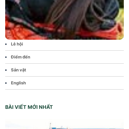
Tin tức – Sự kiện
Chính sách
Văn hoá – Đời sống
Lễ hội
Điểm đến
Sản vật
English
BÀI VIẾT MỚI NHẤT