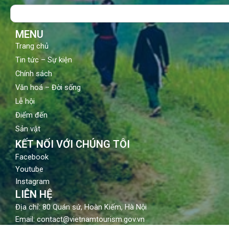
o
b
g
Search
o
e
r
k
a
m
MENU
Trang chủ
Tin tức – Sự kiện
Chính sách
Văn hoá – Đời sống
Lễ hội
Điểm đến
Sản vật
KẾT NỐI VỚI CHÚNG TÔI
Facebook
Youtube
Instagram
LIÊN HỆ
Địa chỉ: 80 Quán sứ, Hoàn Kiếm, Hà Nội
Email: contact@vietnamtourism.gov.vn