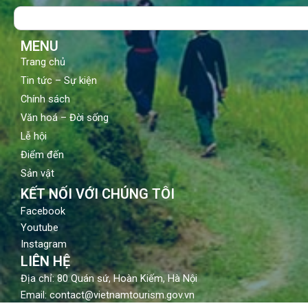
o
b
g
Search
o
e
r
k
a
m
MENU
Trang chủ
Tin tức – Sự kiện
Chính sách
Văn hoá – Đời sống
Lễ hội
Điểm đến
Sản vật
KẾT NỐI VỚI CHÚNG TÔI
Facebook
Youtube
Instagram
LIÊN HỆ
Địa chỉ: 80 Quán sứ, Hoàn Kiếm, Hà Nội
Email: contact@vietnamtourism.gov.vn