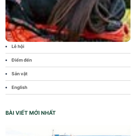
Tin tức – Sự kiện
Chính sách
Văn hoá – Đời sống
Lễ hội
Điểm đến
Sản vật
English
BÀI VIẾT MỚI NHẤT