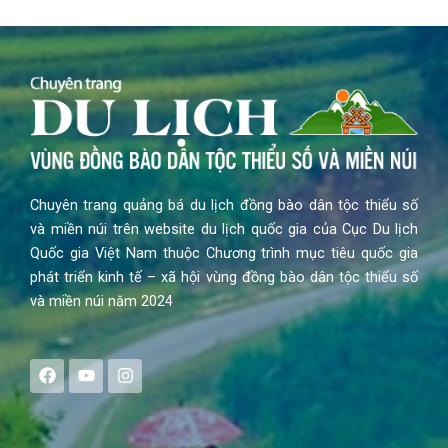
Chuyên trang quảng bá du lịch đồng bào dân tộc thiểu số
và miền núi trên website du lịch quốc gia của Cục Du lịch
Quốc gia Việt Nam thuộc Chương trình mục tiêu quốc gia
phát triển kinh tế – xã hội vùng đồng bào dân tộc thiểu số
và miền núi năm 2024
F
Y
I
a
o
n
c
u
s
e
t
t
b
u
a