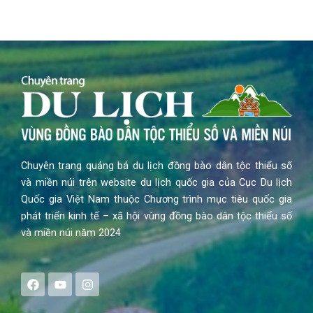
Chuyên trang quảng bá du lịch đồng bào dân tộc thiểu số
và miền núi trên website du lịch quốc gia của Cục Du lịch
Quốc gia Việt Nam thuộc Chương trình mục tiêu quốc gia
phát triển kinh tế – xã hội vùng đồng bào dân tộc thiểu số
và miền núi năm 2024
F
Y
I
a
o
n
c
u
s