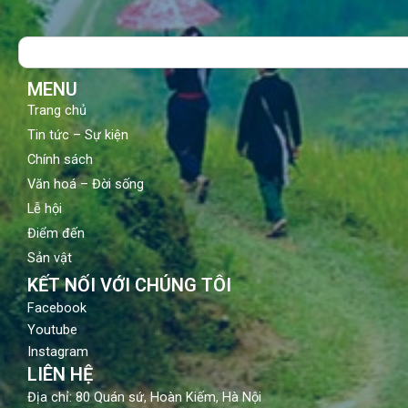
e
t
t
b
u
a
o
b
g
Search
o
e
r
k
a
m
MENU
Trang chủ
Tin tức – Sự kiện
Chính sách
Văn hoá – Đời sống
Lễ hội
Điểm đến
Sản vật
KẾT NỐI VỚI CHÚNG TÔI
Facebook
Youtube
Instagram
LIÊN HỆ
Địa chỉ: 80 Quán sứ, Hoàn Kiếm, Hà Nội