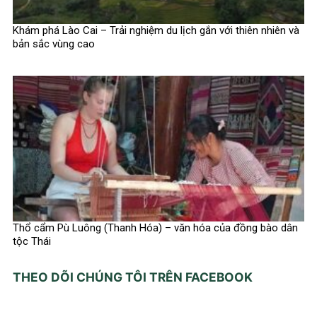
Khám phá Lào Cai – Trải nghiệm du lịch gắn với thiên nhiên và
bản sắc vùng cao
Thổ cẩm Pù Luông (Thanh Hóa) – văn hóa của đồng bào dân
tộc Thái
THEO DÕI CHÚNG TÔI TRÊN FACEBOOK