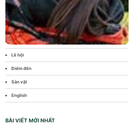
Trang chủ
Tin tức – Sự kiện
Chính sách
Văn hoá – Đời sống
Lễ hội
Điểm đến
Sản vật
English
BÀI VIẾT MỚI NHẤT