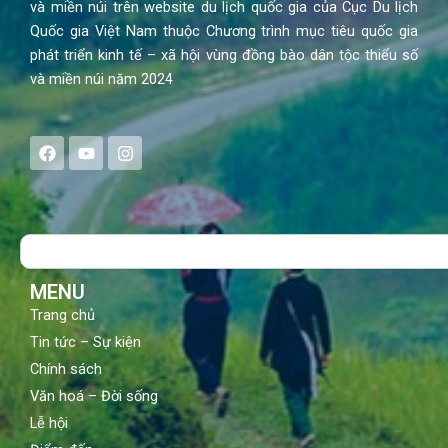
và miền núi trên website du lịch quốc gia của Cục Du lịch
Quốc gia Việt Nam thuộc Chương trình mục tiêu quốc gia
phát triển kinh tế – xã hội vùng đồng bào dân tộc thiểu số
và miền núi năm 2024
F
Y
I
a
o
n
c
u
s
e
t
t
b
u
a
o
b
g
Search
o
e
r
k
a
m
MENU
Trang chủ
Tin tức – Sự kiện
Chính sách
Văn hoá – Đời sống
Lễ hội