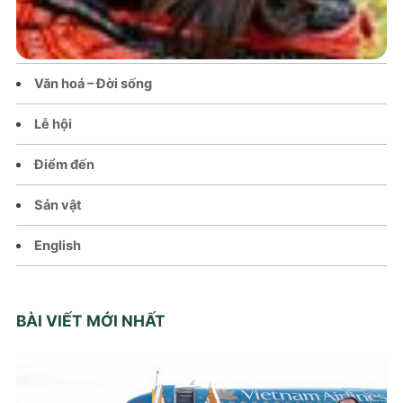
Tin tức – Sự kiện
Chính sách
Văn hoá – Đời sống
Lễ hội
Điểm đến
Sản vật
English
BÀI VIẾT MỚI NHẤT