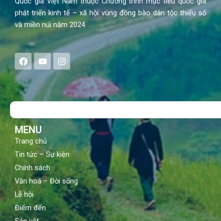
Quốc gia Việt Nam thuộc Chương trình mục tiêu quốc gia
phát triển kinh tế – xã hội vùng đồng bào dân tộc thiểu số
và miền núi năm 2024
F
Y
I
a
o
n
c
u
s
e
t
t
b
u
a
o
b
g
Search
o
e
r
k
a
m
MENU
Trang chủ
Tin tức – Sự kiện
Chính sách
Văn hoá – Đời sống
Lễ hội
Điểm đến