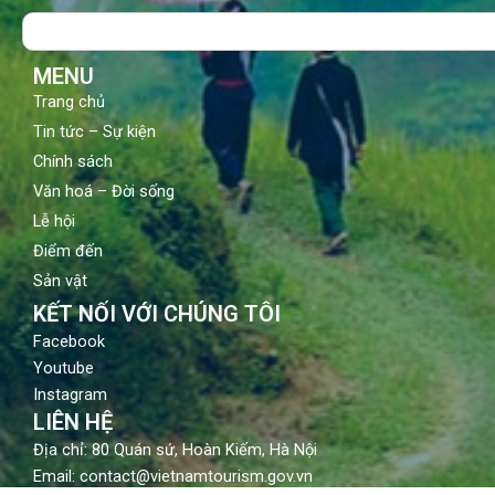
o
b
g
Search
o
e
r
k
a
m
MENU
Trang chủ
Tin tức – Sự kiện
Chính sách
Văn hoá – Đời sống
Lễ hội
Điểm đến
Sản vật
KẾT NỐI VỚI CHÚNG TÔI
Facebook
Youtube
Instagram
LIÊN HỆ
Địa chỉ: 80 Quán sứ, Hoàn Kiếm, Hà Nội
Email: contact@vietnamtourism.gov.vn