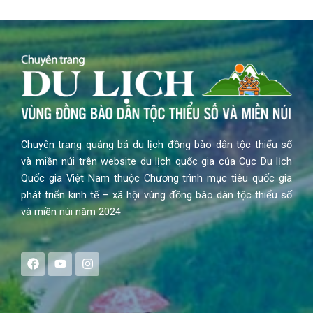
Chuyên trang quảng bá du lịch đồng bào dân tộc thiểu số
và miền núi trên website du lịch quốc gia của Cục Du lịch
Quốc gia Việt Nam thuộc Chương trình mục tiêu quốc gia
phát triển kinh tế – xã hội vùng đồng bào dân tộc thiểu số
và miền núi năm 2024
F
Y
I
a
o
n
c
u
s
e
t
t
b
u
a