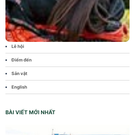
Tin tức – Sự kiện
Chính sách
Văn hoá – Đời sống
Lễ hội
Điểm đến
Sản vật
English
BÀI VIẾT MỚI NHẤT