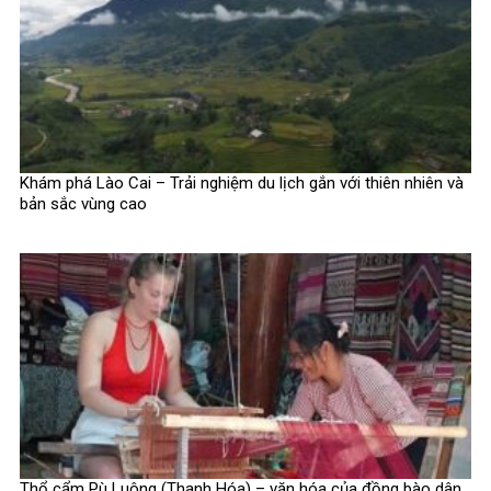
Khám phá Lào Cai – Trải nghiệm du lịch gắn với thiên nhiên và
bản sắc vùng cao
Thổ cẩm Pù Luông (Thanh Hóa) – văn hóa của đồng bào dân