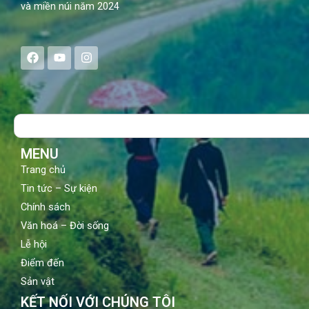
và miền núi năm 2024
F
Y
I
a
o
n
c
u
s
e
t
t
b
u
a
o
b
g
Search
o
e
r
k
a
m
MENU
Trang chủ
Tin tức – Sự kiện
Chính sách
Văn hoá – Đời sống
Lễ hội
Điểm đến
Sản vật
KẾT NỐI VỚI CHÚNG TÔI