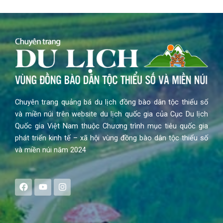
Chuyên trang quảng bá du lịch đồng bào dân tộc thiểu số
và miền núi trên website du lịch quốc gia của Cục Du lịch
Quốc gia Việt Nam thuộc Chương trình mục tiêu quốc gia
phát triển kinh tế – xã hội vùng đồng bào dân tộc thiểu số
và miền núi năm 2024
F
Y
I
a
o
n
c
u
s
e
t
t
b
u
a