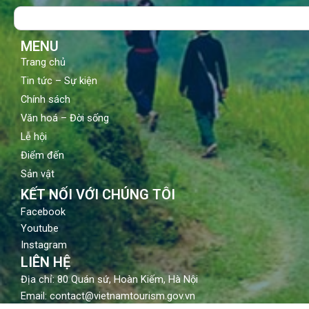
o
b
g
Search
o
e
r
k
a
m
MENU
Trang chủ
Tin tức – Sự kiện
Chính sách
Văn hoá – Đời sống
Lễ hội
Điểm đến
Sản vật
KẾT NỐI VỚI CHÚNG TÔI
Facebook
Youtube
Instagram
LIÊN HỆ
Địa chỉ: 80 Quán sứ, Hoàn Kiếm, Hà Nội
Email: contact@vietnamtourism.gov.vn