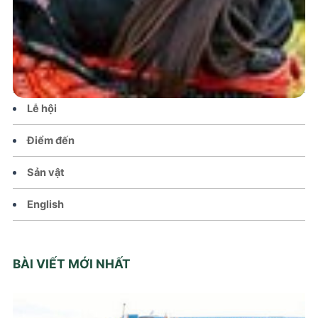
Tin tức – Sự kiện
Chính sách
Văn hoá – Đời sống
Lễ hội
Điểm đến
Sản vật
English
BÀI VIẾT MỚI NHẤT