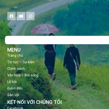
F
Y
I
a
o
n
c
u
s
e
t
t
b
u
a
o
b
g
Search
o
e
r
k
a
m
MENU
Trang chủ
Tin tức – Sự kiện
Chính sách
Văn hoá – Đời sống
Lễ hội
Điểm đến
Sản vật
KẾT NỐI VỚI CHÚNG TÔI
Facebook